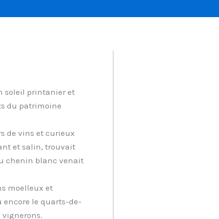
soleil printanier et
ts du patrimoine
rs de vins et curieux
nt et salin, trouvait
du chenin blanc venait
ns moelleux et
 encore le quarts-de-
 vignerons.