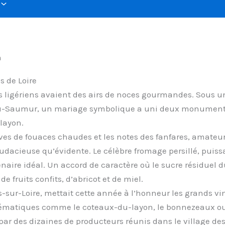
n
s de Loire
s ligériens avaient des airs de noces gourmandes. Sous un 
njou-Saumur, un mariage symbolique a uni deux monumen
-layon.
luves de fouaces chaudes et les notes des fanfares, amateu
udacieuse qu’évidente. Le célèbre fromage persillé, puissa
aire idéal. Un accord de caractère où le sucre résiduel 
 fruits confits, d’abricot et de miel.
-sur-Loire, mettait cette année à l’honneur les grands vi
lématiques comme le coteaux-du-layon, le bonnezeaux ou
ar des dizaines de producteurs réunis dans le village des