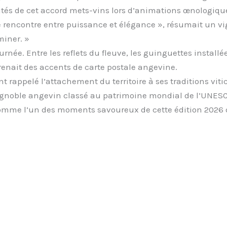
tilités de cet accord mets-vins lors d’animations œnologiq
une rencontre entre puissance et élégance », résumait un 
miner. »
rnée. Entre les reflets du fleuve, les guinguettes installé
e prenait des accents de carte postale angevine.
t rappelé l’attachement du territoire à ses traditions vitic
ignoble angevin classé au patrimoine mondial de l’UNESC
omme l’un des moments savoureux de cette édition 2026 d