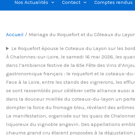
Nos Actualités
Contact
Comptes rendus
Accueil
Mariage du Roquefort et du Côteaux du Layo
Le Roquefort épouse le Coteaux du Layon sur les bord
À Chalonnes-sur-Loire, le samedi 16 mai 2026, les quai
dans l’ambiance festive de la 65e Fête des Vins d’A
gastronomique français : le roquefort et le coteaux-du
Face à la Loire, entre les stands des vignerons, les eff
se sont rassemblés pour célébrer cette alliance aussi a
dans la douceur miellée du coteaux-du-layon un parten
dompter la force du fromage bleu, révélant des arômes de
La manifestation, organisée sur les quais de Chalonnes
liquoreux du vignoble angevin. Des appellations emb
chaume grand cru étaient proposées à la dégustation p