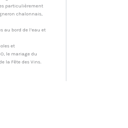
ues particulièrement
vigneron chalonnais,
es au bord de l’eau et
oles et
O, le mariage du
e la Fête des Vins.