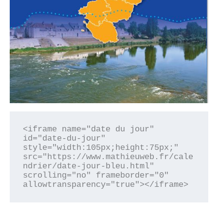
<iframe name="date du jour" 
id="date-du-jour" 
style="width:105px;height:75px;" 
src="https://www.mathieuweb.fr/cale
ndrier/date-jour-bleu.html" 
scrolling="no" frameborder="0" 
allowtransparency="true"></iframe>